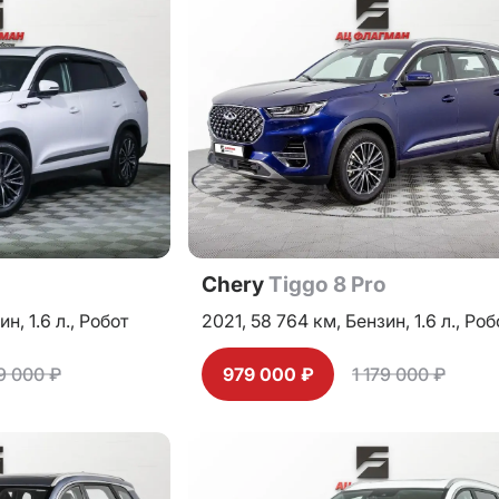
o
Chery
Tiggo 8 Pro
ин,
1.6 л.,
Робот
2021,
58 764 км,
Бензин,
1.6 л.,
Роб
69 000 ₽
979 000 ₽
1 179 000 ₽