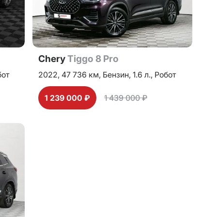
Chery
Tiggo 8 Pro
бот
2022,
47 736 км,
Бензин,
1.6 л.,
Робот
1 239 000 ₽
1 439 000 ₽