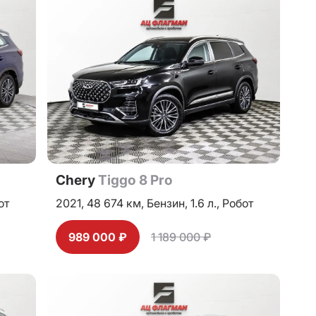
Chery
Tiggo 8 Pro
от
2021,
48 674 км,
Бензин,
1.6 л.,
Робот
989 000 ₽
1 189 000 ₽