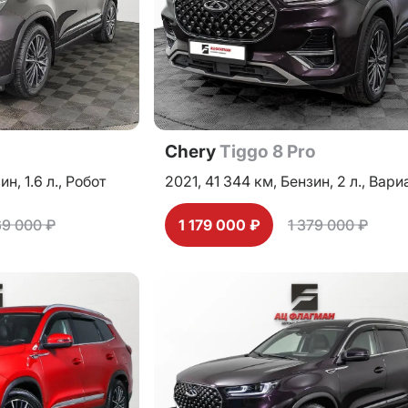
o
Chery
Tiggo 8 Pro
зин,
1.6 л.,
Робот
2021,
41 344 км,
Бензин,
2 л.,
Вари
69 000 ₽
1 179 000 ₽
1 379 000 ₽