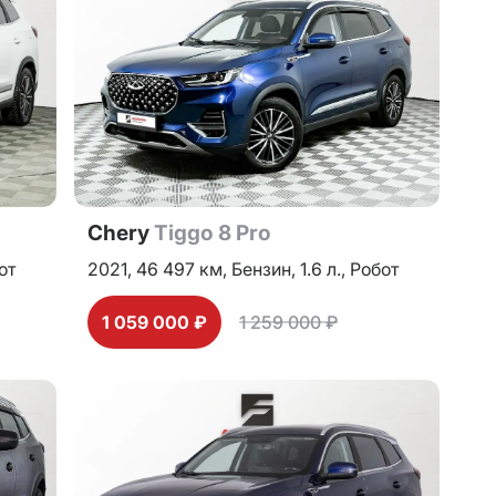
Chery
Tiggo 8 Pro
от
2021,
46 497 км,
Бензин,
1.6 л.,
Робот
1 059 000 ₽
1 259 000 ₽