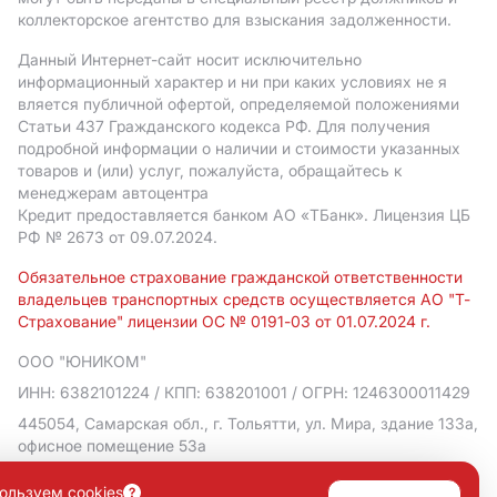
коллекторское агентство для взыскания задолженности.
Данный Интернет-сайт носит исключительно
информационный характер и ни при каких условиях не я
вляется публичной офертой, определяемой положениями
Статьи 437 Гражданского кодекса РФ. Для получения
подробной информации о наличии и стоимости указанных
товаров и (или) услуг, пожалуйста, обращайтесь к
менеджерам автоцентра
Кредит предоставляется банком АO «ТБанк».
Лицензия ЦБ
РФ № 2673 от 09.07.2024.
Обязательное страхование гражданской ответственности
владельцев транспортных средств осуществляется АО "Т-
Страхование" лицензии ОС № 0191-03 от 01.07.2024 г.
ООО "ЮНИКОМ"
ИНН: 6382101224
/ КПП: 638201001
/ ОГРН: 1246300011429
445054, Самарская обл., г. Тольятти, ул. Мира, здание 133а,
офисное помещение 53а
Политика в отношении обработки персональных данных
ользуем cookies