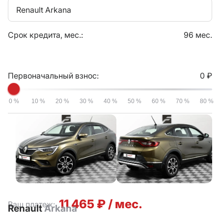
Renault Arkana
Срок кредита, мес.:
96 мес.
Первоначальный взнос:
0 ₽
0 %
10 %
20 %
30 %
40 %
50 %
60 %
70 %
80 %
11 465 ₽ / мес.
Ваш платеж:
Renault
Arkana