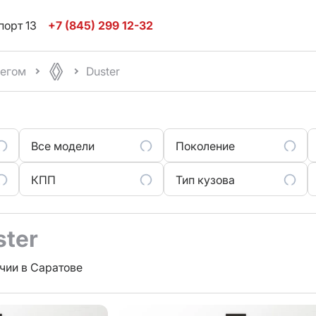
порт 13
+7 (845) 299 12-32
бегом
Duster
Все модели
Поколение
КПП
Тип кузова
ster
чии в Саратове