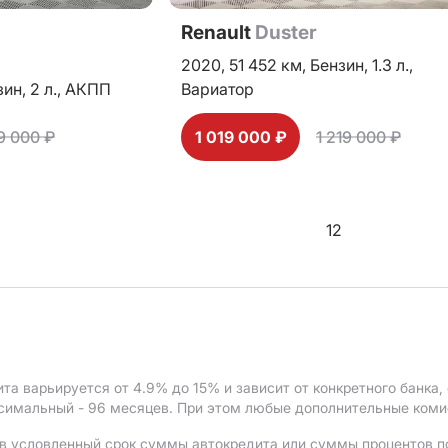
Renault
Duster
2020,
51 452 км,
Бензин,
1.3 л.,
зин,
2 л.,
АКПП
Вариатор
59 000 ₽
1 019 000 ₽
1 219 000 ₽
1
2
ита варьируется от 4.9%
до 15%
и зависит от конкретного банка
ксимальный - 96 месяцев. При этом любые дополнительные ком
в условленный срок суммы автокредита или суммы процентов по