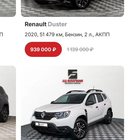
Renault
Duster
П
2020,
51 479 км,
Бензин,
2 л.,
АКПП
939 000 ₽
1 139 000 ₽