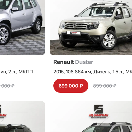
Renault
Duster
зин,
2 л.,
МКПП
2015,
108 864 км,
Дизель,
1.5 л.,
М
 000 ₽
699 000 ₽
899 000 ₽