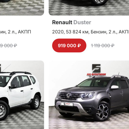
Renault
Duster
зин,
2 л.,
АКПП
2020,
53 824 км,
Бензин,
2 л.,
АКП
99 000 ₽
919 000 ₽
1 119 000 ₽