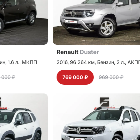
Renault
Duster
ин,
1.6 л.,
МКПП
2016,
96 264 км,
Бензин,
2 л.,
АКП
 000 ₽
769 000 ₽
969 000 ₽