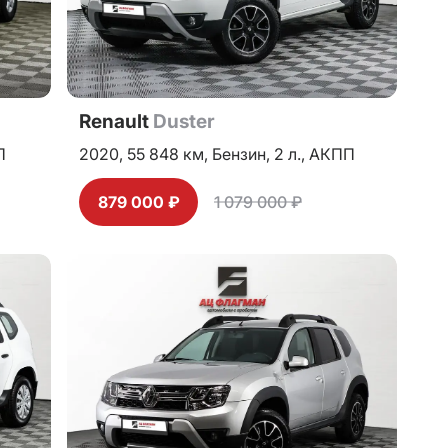
Renault
Duster
П
2020,
55 848 км,
Бензин,
2 л.,
АКПП
879 000 ₽
1 079 000 ₽