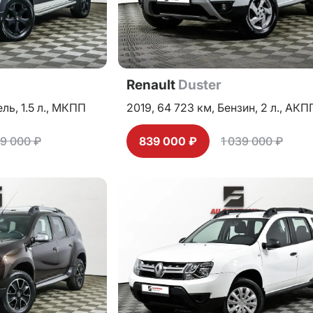
Renault
Duster
ель,
1.5 л.,
МКПП
2019,
64 723 км,
Бензин,
2 л.,
АКП
29 000 ₽
839 000 ₽
1 039 000 ₽