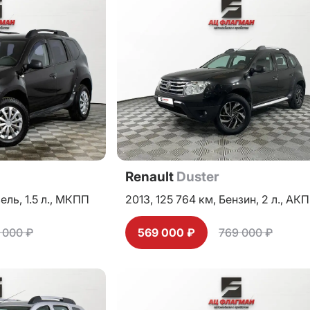
Renault
Duster
ель,
1.5 л.,
МКПП
2013,
125 764 км,
Бензин,
2 л.,
АКП
 000 ₽
569 000 ₽
769 000 ₽