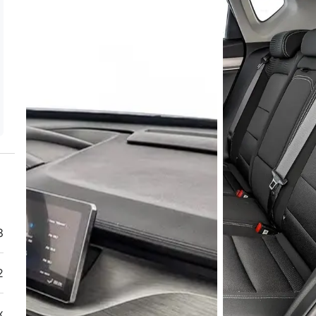
3
2
х