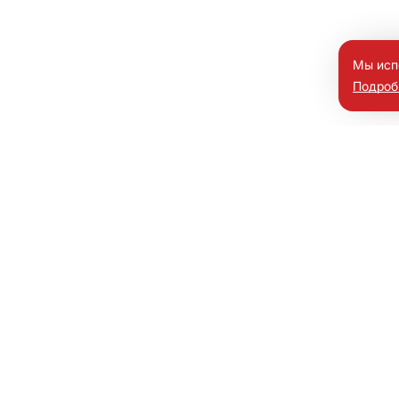
Мы исп
Подроб
мобили
и