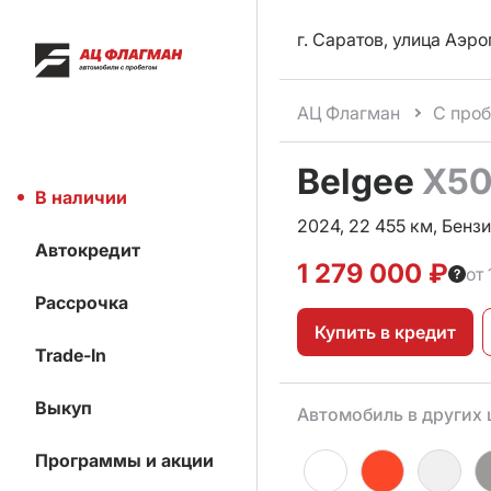
г. Саратов, улица Аэро
АЦ Флагман
С про
Belgee
X5
В наличии
2024, 22 455 км, Бензин
Автокредит
1 279 000 ₽
от 
Рассрочка
Купить в кредит
Trade-In
Выкуп
Автомобиль в других 
Программы и акции