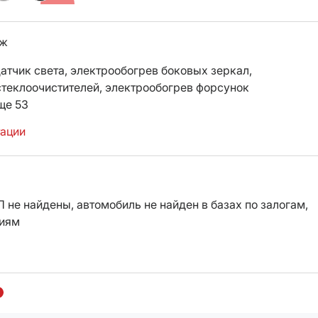
иж
атчик света,
электрообогрев боковых зеркал,
стеклоочистителей,
электрообогрев форсунок
ще 53
тации
 не найдены, автомобиль не найден в базах по залогам,
ниям