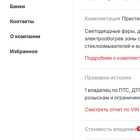
Банки
Комплектация
Прест
Контакты
Светодиодные фары,
д
О компании
электрообогрев зоны 
стеклоомывателей
и е
Избранное
Подробнее о комплек
Проверка истории
1 владелец по ПТС,
ДТП
розыскам и ограниче
Смотреть отчет по VIN
Стоимость владения