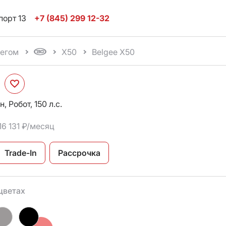
порт 13
+7 (845) 299 12-32
бегом
X50
Belgee X50
0
, Робот, 150 л.с.
16 131 ₽/месяц
Trade-In
Рассрочка
цветах