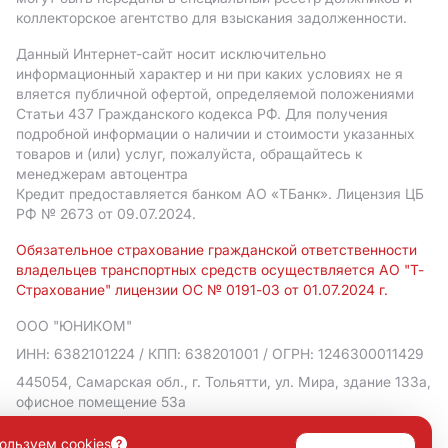
коллекторское агентство для взыскания задолженности.
Данный Интернет-сайт носит исключительно
информационный характер и ни при каких условиях не я
вляется публичной офертой, определяемой положениями
Статьи 437 Гражданского кодекса РФ. Для получения
подробной информации о наличии и стоимости указанных
товаров и (или) услуг, пожалуйста, обращайтесь к
менеджерам автоцентра
Кредит предоставляется банком АO «ТБанк».
Лицензия ЦБ
РФ № 2673 от 09.07.2024.
Обязательное страхование гражданской ответственности
владельцев транспортных средств осуществляется АО "Т-
Страхование" лицензии ОС № 0191-03 от 01.07.2024 г.
ООО "ЮНИКОМ"
ИНН: 6382101224
/ КПП: 638201001
/ ОГРН: 1246300011429
445054, Самарская обл., г. Тольятти, ул. Мира, здание 133а,
офисное помещение 53а
Политика в отношении обработки персональных данных
ользуем cookies