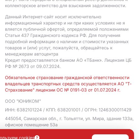
коллекторское агентство для взыскания задолженности.
Данный Интернет-сайт носит исключительно
информационный характер и ни при каких условиях не я
вляется публичной офертой, определяемой положениями
Статьи 437 Гражданского кодекса РФ. Для получения
подробной информации о наличии и стоимости указанных
товаров и (или) услуг, пожалуйста, обращайтесь к
менеджерам автоцентра
Кредит предоставляется банком АO «ТБанк».
Лицензия ЦБ
РФ № 2673 от 09.07.2024.
Обязательное страхование гражданской ответственности
владельцев транспортных средств осуществляется АО "Т-
Страхование" лицензии ОС № 0191-03 от 01.07.2024 г.
ООО "ЮНИКОМ"
ИНН: 6382101224
/ КПП: 638201001
/ ОГРН: 1246300011429
445054, Самарская обл., г. Тольятти, ул. Мира, здание 133а,
офисное помещение 53а
Политика в отношении обработки персональных данных
ользуем cookies