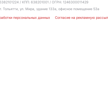
6382101224
/ КПП: 638201001
/ ОГРН: 1246300011429
г. Тольятти, ул. Мира, здание 133а, офисное помещение 53а
бработки персональных данных
Согласие на рекламную рассы