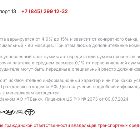
порт 13
+7 (845) 299 12-32
ита варьируется от 4.9%
до 15%
и зависит от конкретного банка
ксимальный - 96 месяцев. При этом любые дополнительные ком
в условленный срок суммы автокредита или суммы процентов по
рочку платежа в среднем размере 0,1% от первоначальной сум
рушителе могут быть переданы в специальный реестр должников
сит исключительно информационный характер и ни при каких ус
Гражданского кодекса РФ. Для получения подробной информации 
ь к менеджерам автоцентра
 банком АO «ТБанк».
Лицензия ЦБ РФ № 2673 от 09.07.2024.
ие гражданской ответственности владельцев транспортных сре