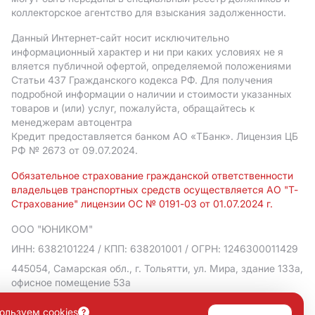
коллекторское агентство для взыскания задолженности.
Данный Интернет-сайт носит исключительно
информационный характер и ни при каких условиях не я
вляется публичной офертой, определяемой положениями
Статьи 437 Гражданского кодекса РФ. Для получения
подробной информации о наличии и стоимости указанных
товаров и (или) услуг, пожалуйста, обращайтесь к
менеджерам автоцентра
Кредит предоставляется банком АO «ТБанк».
Лицензия ЦБ
РФ № 2673 от 09.07.2024.
Обязательное страхование гражданской ответственности
владельцев транспортных средств осуществляется АО "Т-
Страхование" лицензии ОС № 0191-03 от 01.07.2024 г.
ООО "ЮНИКОМ"
ИНН: 6382101224
/ КПП: 638201001
/ ОГРН: 1246300011429
445054, Самарская обл., г. Тольятти, ул. Мира, здание 133а,
офисное помещение 53а
Политика в отношении обработки персональных данных
ользуем cookies