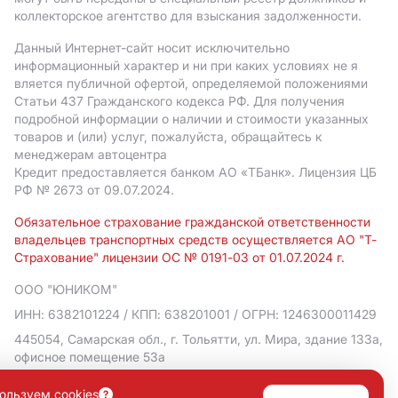
коллекторское агентство для взыскания задолженности.
Данный Интернет-сайт носит исключительно
информационный характер и ни при каких условиях не я
вляется публичной офертой, определяемой положениями
Статьи 437 Гражданского кодекса РФ. Для получения
подробной информации о наличии и стоимости указанных
товаров и (или) услуг, пожалуйста, обращайтесь к
менеджерам автоцентра
Кредит предоставляется банком АO «ТБанк».
Лицензия ЦБ
РФ № 2673 от 09.07.2024.
Обязательное страхование гражданской ответственности
владельцев транспортных средств осуществляется АО "Т-
Страхование" лицензии ОС № 0191-03 от 01.07.2024 г.
ООО "ЮНИКОМ"
ИНН: 6382101224
/ КПП: 638201001
/ ОГРН: 1246300011429
445054, Самарская обл., г. Тольятти, ул. Мира, здание 133а,
офисное помещение 53а
Политика в отношении обработки персональных данных
ользуем cookies