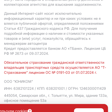
коллекторское агентство для взыскания задолженности.
Данный Интернет-сайт носит исключительно
информационный характер и ни при каких условиях не я
вляется публичной офертой, определяемой положениями
Статьи 437 Гражданского кодекса РФ. Для получения
подробной информации о наличии и стоимости указанных
товаров и (или) услуг, пожалуйста, обращайтесь к
менеджерам автоцентра
Кредит предоставляется банком АO «ТБанк».
Лицензия ЦБ
РФ № 2673 от 09.07.2024.
Обязательное страхование гражданской ответственности
владельцев транспортных средств осуществляется АО "Т-
Страхование" лицензии ОС № 0191-03 от 01.07.2024 г.
ООО "ЮНИКОМ"
ИНН: 6382101224
/ КПП: 638201001
/ ОГРН: 1246300011429
445054, Самарская обл., г. Тольятти, ул. Мира, здание 133а,
офисное помещение 53а
Политика в отношении обработки персональных данных
ользуем cookies