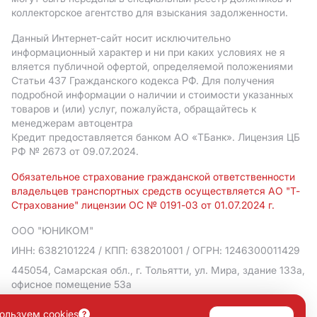
коллекторское агентство для взыскания задолженности.
Данный Интернет-сайт носит исключительно
информационный характер и ни при каких условиях не я
вляется публичной офертой, определяемой положениями
Статьи 437 Гражданского кодекса РФ. Для получения
подробной информации о наличии и стоимости указанных
товаров и (или) услуг, пожалуйста, обращайтесь к
менеджерам автоцентра
Кредит предоставляется банком АO «ТБанк».
Лицензия ЦБ
РФ № 2673 от 09.07.2024.
Обязательное страхование гражданской ответственности
владельцев транспортных средств осуществляется АО "Т-
Страхование" лицензии ОС № 0191-03 от 01.07.2024 г.
ООО "ЮНИКОМ"
ИНН: 6382101224
/ КПП: 638201001
/ ОГРН: 1246300011429
445054, Самарская обл., г. Тольятти, ул. Мира, здание 133а,
офисное помещение 53а
Политика в отношении обработки персональных данных
ользуем cookies