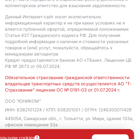
коллекторское агентство для взыскания задолженности.
Данный Интернет-сайт носит исключительно
информационный характер и ни при каких условиях не я
вляется публичной офертой, определяемой положениями
Статьи 437 Гражданского кодекса РФ. Для получения
подробной информации о наличии и стоимости указанных
товаров и (или) услуг, пожалуйста, обращайтесь к
менеджерам автоцентра
Кредит предоставляется банком АO «ТБанк».
Лицензия ЦБ
РФ № 2673 от 09.07.2024.
Обязательное страхование гражданской ответственности
владельцев транспортных средств осуществляется АО "Т-
Страхование" лицензии ОС № 0191-03 от 01.07.2024 г.
ООО "ЮНИКОМ"
ИНН: 6382101224
/ КПП: 638201001
/ ОГРН: 1246300011429
445054, Самарская обл., г. Тольятти, ул. Мира, здание 133а,
офисное помещение 53а
Политика в отношении обработки персональных данных
ользуем cookies