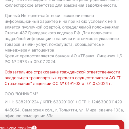
коллекторское агентство для взыскания задолженности.
Данный Интернет-сайт носит исключительно
информационный характер и ни при каких условиях не я
вляется публичной офертой, определяемой положениями
Статьи 437 Гражданского кодекса РФ. Для получения
подробной информации о наличии и стоимости указанных
товаров и (или) услуг, пожалуйста, обращайтесь к
менеджерам автоцентра
Кредит предоставляется банком АO «ТБанк».
Лицензия ЦБ
РФ № 2673 от 09.07.2024.
Обязательное страхование гражданской ответственности
владельцев транспортных средств осуществляется АО "Т-
Страхование" лицензии ОС № 0191-03 от 01.07.2024 г.
ООО "ЮНИКОМ"
ИНН: 6382101224
/ КПП: 638201001
/ ОГРН: 1246300011429
445054, Самарская обл., г. Тольятти, ул. Мира, здание 133а,
офисное помещение 53а
Политика в отношении обработки персональных данных
ользуем cookies