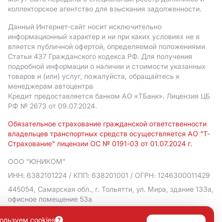
коллекторское агентство для взыскания задолженности.
Данный Интернет-сайт носит исключительно
информационный характер и ни при каких условиях не я
вляется публичной офертой, определяемой положениями
Статьи 437 Гражданского кодекса РФ. Для получения
подробной информации о наличии и стоимости указанных
товаров и (или) услуг, пожалуйста, обращайтесь к
менеджерам автоцентра
Кредит предоставляется банком АO «ТБанк».
Лицензия ЦБ
РФ № 2673 от 09.07.2024.
Обязательное страхование гражданской ответственности
владельцев транспортных средств осуществляется АО "Т-
Страхование" лицензии ОС № 0191-03 от 01.07.2024 г.
ООО "ЮНИКОМ"
ИНН: 6382101224
/ КПП: 638201001
/ ОГРН: 1246300011429
445054, Самарская обл., г. Тольятти, ул. Мира, здание 133а,
офисное помещение 53а
Политика в отношении обработки персональных данных
ользуем cookies