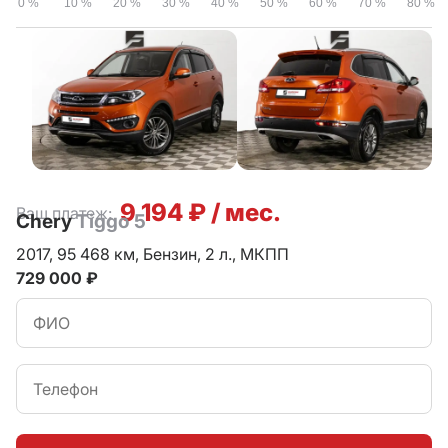
0 %
10 %
20 %
30 %
40 %
50 %
60 %
70 %
80 %
9 194 ₽ / мес.
Ваш платеж:
Chery
Tiggo 5
2017,
95 468 км,
Бензин,
2 л.,
МКПП
729 000 ₽