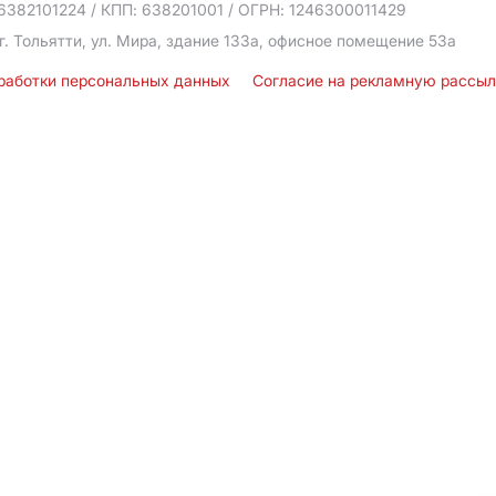
6382101224
/ КПП: 638201001
/ ОГРН: 1246300011429
г. Тольятти, ул. Мира, здание 133а, офисное помещение 53а
бработки персональных данных
Согласие на рекламную рассы