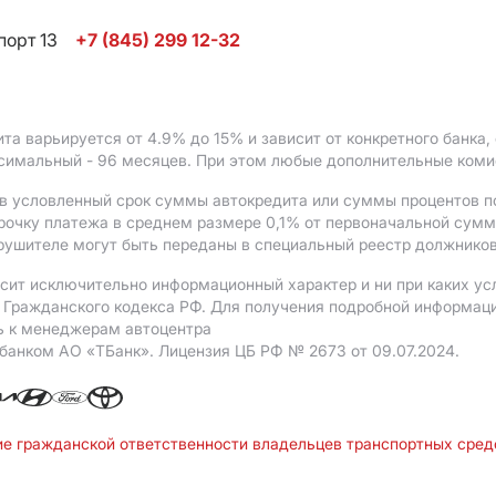
порт 13
+7 (845) 299 12-32
ита варьируется от 4.9%
до 15%
и зависит от конкретного банка
ксимальный - 96 месяцев. При этом любые дополнительные ком
в условленный срок суммы автокредита или суммы процентов по
рочку платежа в среднем размере 0,1% от первоначальной сум
рушителе могут быть переданы в специальный реестр должников
сит исключительно информационный характер и ни при каких ус
Гражданского кодекса РФ. Для получения подробной информации 
ь к менеджерам автоцентра
 банком АO «ТБанк».
Лицензия ЦБ РФ № 2673 от 09.07.2024.
ие гражданской ответственности владельцев транспортных сре