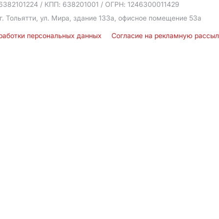
6382101224
/ КПП: 638201001
/ ОГРН: 1246300011429
г. Тольятти, ул. Мира, здание 133а, офисное помещение 53а
бработки персональных данных
Согласие на рекламную рассы