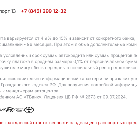
порт 13
+7 (845) 299 12-32
ита варьируется от 4.9%
до 15%
и зависит от конкретного банка
ксимальный - 96 месяцев. При этом любые дополнительные ком
в условленный срок суммы автокредита или суммы процентов по
рочку платежа в среднем размере 0,1% от первоначальной сум
рушителе могут быть переданы в специальный реестр должников
сит исключительно информационный характер и ни при каких ус
Гражданского кодекса РФ. Для получения подробной информации 
ь к менеджерам автоцентра
 банком АO «ТБанк».
Лицензия ЦБ РФ № 2673 от 09.07.2024.
ие гражданской ответственности владельцев транспортных сре