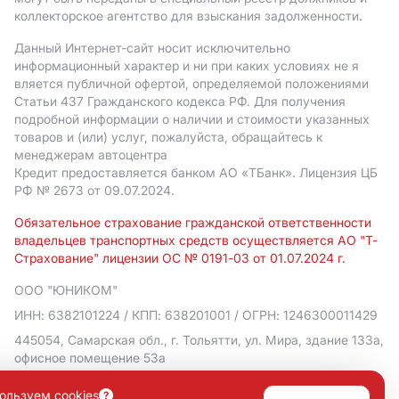
коллекторское агентство для взыскания задолженности.
Данный Интернет-сайт носит исключительно
информационный характер и ни при каких условиях не я
вляется публичной офертой, определяемой положениями
Статьи 437 Гражданского кодекса РФ. Для получения
подробной информации о наличии и стоимости указанных
товаров и (или) услуг, пожалуйста, обращайтесь к
менеджерам автоцентра
Кредит предоставляется банком АO «ТБанк».
Лицензия ЦБ
РФ № 2673 от 09.07.2024.
Обязательное страхование гражданской ответственности
владельцев транспортных средств осуществляется АО "Т-
Страхование" лицензии ОС № 0191-03 от 01.07.2024 г.
ООО "ЮНИКОМ"
ИНН: 6382101224
/ КПП: 638201001
/ ОГРН: 1246300011429
445054, Самарская обл., г. Тольятти, ул. Мира, здание 133а,
офисное помещение 53а
Политика в отношении обработки персональных данных
ользуем cookies