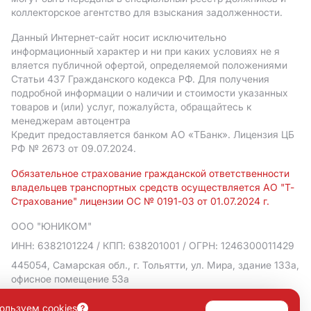
коллекторское агентство для взыскания задолженности.
Данный Интернет-сайт носит исключительно
информационный характер и ни при каких условиях не я
вляется публичной офертой, определяемой положениями
Статьи 437 Гражданского кодекса РФ. Для получения
подробной информации о наличии и стоимости указанных
товаров и (или) услуг, пожалуйста, обращайтесь к
менеджерам автоцентра
Кредит предоставляется банком АO «ТБанк».
Лицензия ЦБ
РФ № 2673 от 09.07.2024.
Обязательное страхование гражданской ответственности
владельцев транспортных средств осуществляется АО "Т-
Страхование" лицензии ОС № 0191-03 от 01.07.2024 г.
ООО "ЮНИКОМ"
ИНН: 6382101224
/ КПП: 638201001
/ ОГРН: 1246300011429
445054, Самарская обл., г. Тольятти, ул. Мира, здание 133а,
офисное помещение 53а
Политика в отношении обработки персональных данных
ользуем cookies