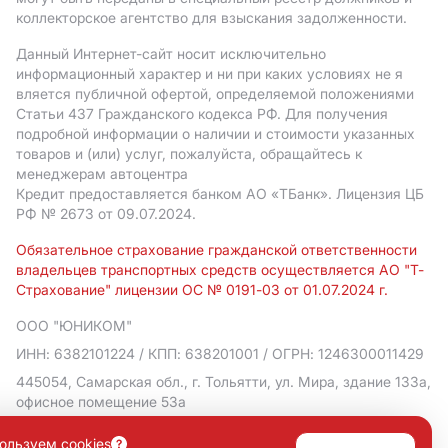
коллекторское агентство для взыскания задолженности.
Данный Интернет-сайт носит исключительно
информационный характер и ни при каких условиях не я
вляется публичной офертой, определяемой положениями
Статьи 437 Гражданского кодекса РФ. Для получения
подробной информации о наличии и стоимости указанных
товаров и (или) услуг, пожалуйста, обращайтесь к
менеджерам автоцентра
Кредит предоставляется банком АO «ТБанк».
Лицензия ЦБ
РФ № 2673 от 09.07.2024.
Обязательное страхование гражданской ответственности
владельцев транспортных средств осуществляется АО "Т-
Страхование" лицензии ОС № 0191-03 от 01.07.2024 г.
ООО "ЮНИКОМ"
ИНН: 6382101224
/ КПП: 638201001
/ ОГРН: 1246300011429
445054, Самарская обл., г. Тольятти, ул. Мира, здание 133а,
офисное помещение 53а
Политика в отношении обработки персональных данных
ользуем cookies