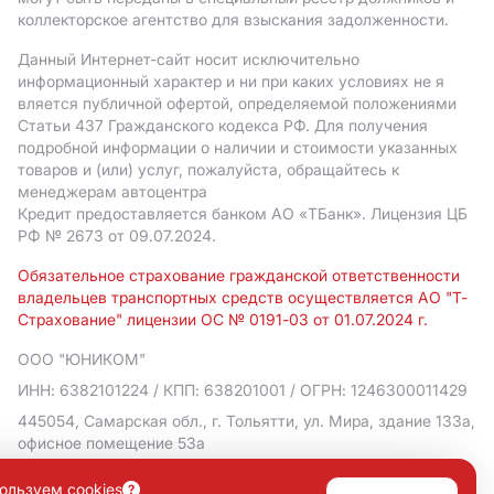
коллекторское агентство для взыскания задолженности.
Данный Интернет-сайт носит исключительно
информационный характер и ни при каких условиях не я
вляется публичной офертой, определяемой положениями
Статьи 437 Гражданского кодекса РФ. Для получения
подробной информации о наличии и стоимости указанных
товаров и (или) услуг, пожалуйста, обращайтесь к
менеджерам автоцентра
Кредит предоставляется банком АO «ТБанк».
Лицензия ЦБ
РФ № 2673 от 09.07.2024.
Обязательное страхование гражданской ответственности
владельцев транспортных средств осуществляется АО "Т-
Страхование" лицензии ОС № 0191-03 от 01.07.2024 г.
ООО "ЮНИКОМ"
ИНН: 6382101224
/ КПП: 638201001
/ ОГРН: 1246300011429
445054, Самарская обл., г. Тольятти, ул. Мира, здание 133а,
офисное помещение 53а
Политика в отношении обработки персональных данных
ользуем cookies