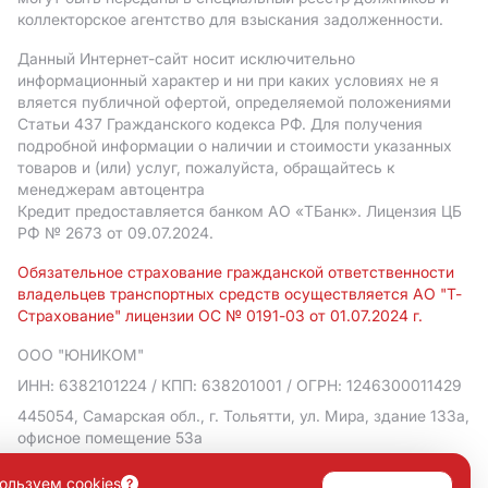
коллекторское агентство для взыскания задолженности.
Данный Интернет-сайт носит исключительно
информационный характер и ни при каких условиях не я
вляется публичной офертой, определяемой положениями
Статьи 437 Гражданского кодекса РФ. Для получения
подробной информации о наличии и стоимости указанных
товаров и (или) услуг, пожалуйста, обращайтесь к
менеджерам автоцентра
Кредит предоставляется банком АO «ТБанк».
Лицензия ЦБ
РФ № 2673 от 09.07.2024.
Обязательное страхование гражданской ответственности
владельцев транспортных средств осуществляется АО "Т-
Страхование" лицензии ОС № 0191-03 от 01.07.2024 г.
ООО "ЮНИКОМ"
ИНН: 6382101224
/ КПП: 638201001
/ ОГРН: 1246300011429
445054, Самарская обл., г. Тольятти, ул. Мира, здание 133а,
офисное помещение 53а
Политика в отношении обработки персональных данных
ользуем cookies