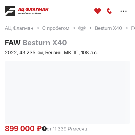
Меню
сайта
АЦ Флагман
С пробегом
Besturn X40
F
FAW
Besturn X40
2022, 43 235 км, Бензин, МКПП, 108 л.с.
899 000 ₽
от 11 339 ₽/месяц