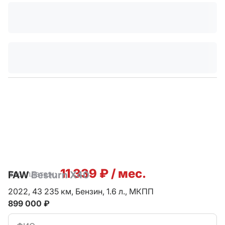
11 339 ₽ / мес.
Ваш платеж:
FAW
Besturn X40
2022,
43 235 км,
Бензин,
1.6 л.,
МКПП
899 000 ₽