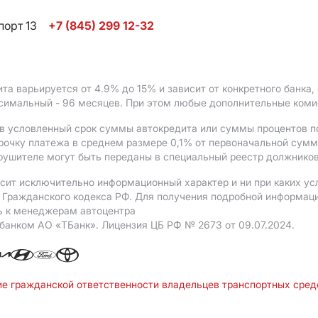
порт 13
+7 (845) 299 12-32
ита варьируется от 4.9%
до 15%
и зависит от конкретного банка
ксимальный - 96 месяцев. При этом любые дополнительные ком
в условленный срок суммы автокредита или суммы процентов по
рочку платежа в среднем размере 0,1% от первоначальной сум
рушителе могут быть переданы в специальный реестр должников
сит исключительно информационный характер и ни при каких ус
Гражданского кодекса РФ. Для получения подробной информации 
ь к менеджерам автоцентра
 банком АO «ТБанк».
Лицензия ЦБ РФ № 2673 от 09.07.2024.
ие гражданской ответственности владельцев транспортных сре