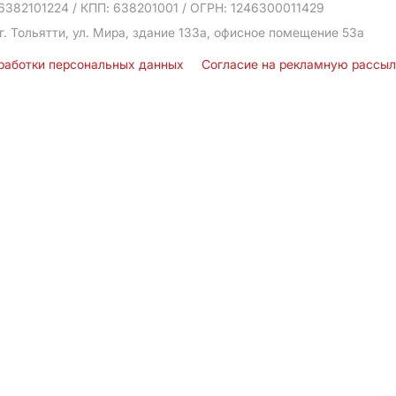
6382101224
/ КПП: 638201001
/ ОГРН: 1246300011429
г. Тольятти, ул. Мира, здание 133а, офисное помещение 53а
бработки персональных данных
Согласие на рекламную рассы