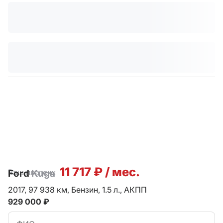
11 717 ₽ / мес.
Ваш платеж:
Ford
Kuga
2017,
97 938 км,
Бензин,
1.5 л.,
АКПП
929 000 ₽