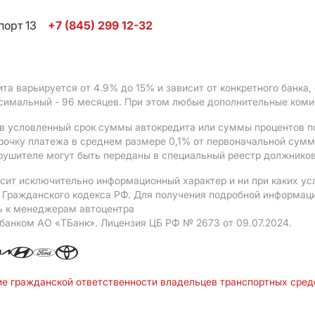
порт 13
+7 (845) 299 12-32
ита варьируется от 4.9%
до 15%
и зависит от конкретного банка
ксимальный - 96 месяцев. При этом любые дополнительные ком
в условленный срок суммы автокредита или суммы процентов по
рочку платежа в среднем размере 0,1% от первоначальной сум
рушителе могут быть переданы в специальный реестр должников
сит исключительно информационный характер и ни при каких ус
Гражданского кодекса РФ. Для получения подробной информации 
ь к менеджерам автоцентра
 банком АO «ТБанк».
Лицензия ЦБ РФ № 2673 от 09.07.2024.
ие гражданской ответственности владельцев транспортных сре