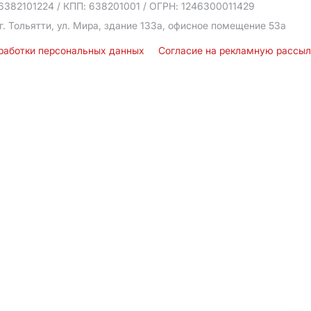
6382101224
/ КПП: 638201001
/ ОГРН: 1246300011429
г. Тольятти, ул. Мира, здание 133а, офисное помещение 53а
бработки персональных данных
Согласие на рекламную рассы