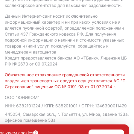
коллекторское агентство для взыскания задолженности.
Данный Интернет-сайт носит исключительно
информационный характер и ни при каких условиях не я
вляется публичной офертой, определяемой положениями
Статьи 437 Гражданского кодекса РФ. Для получения
подробной информации о наличии и стоимости указанных
товаров и (или) услуг, пожалуйста, обращайтесь к
менеджерам автоцентра
Кредит предоставляется банком АO «ТБанк».
Лицензия ЦБ
РФ № 2673 от 09.07.2024.
Обязательное страхование гражданской ответственности
владельцев транспортных средств осуществляется АО "Т-
Страхование" лицензии ОС № 0191-03 от 01.07.2024 г.
ООО "ЮНИКОМ"
ИНН: 6382101224
/ КПП: 638201001
/ ОГРН: 1246300011429
445054, Самарская обл., г. Тольятти, ул. Мира, здание 133а,
офисное помещение 53а
Политика в отношении обработки персональных данных
ользуем cookies