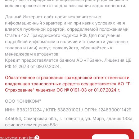
коллекторское агентство для взыскания задолженности.
Данный Интернет-сайт носит исключительно
информационный характер и ни при каких условиях не я
вляется публичной офертой, определяемой положениями
Статьи 437 Гражданского кодекса РФ. Для получения
подробной информации о наличии и стоимости указанных
товаров и (или) услуг, пожалуйста, обращайтесь к
менеджерам автоцентра
Кредит предоставляется банком АO «ТБанк».
Лицензия ЦБ
РФ № 2673 от 09.07.2024.
Обязательное страхование гражданской ответственности
владельцев транспортных средств осуществляется АО "Т-
Страхование" лицензии ОС № 0191-03 от 01.07.2024 г.
ООО "ЮНИКОМ"
ИНН: 6382101224
/ КПП: 638201001
/ ОГРН: 1246300011429
445054, Самарская обл., г. Тольятти, ул. Мира, здание 133а,
офисное помещение 53а
Политика в отношении обработки персональных данных
ользуем cookies