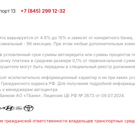
порт 13
+7 (845) 299 12-32
ита варьируется от 4.9%
до 15%
и зависит от конкретного банка
ксимальный - 96 месяцев. При этом любые дополнительные ком
в условленный срок суммы автокредита или суммы процентов по
рочку платежа в среднем размере 0,1% от первоначальной сум
рушителе могут быть переданы в специальный реестр должников
сит исключительно информационный характер и ни при каких ус
Гражданского кодекса РФ. Для получения подробной информации 
ь к менеджерам автоцентра
 банком АO «ТБанк».
Лицензия ЦБ РФ № 2673 от 09.07.2024.
ие гражданской ответственности владельцев транспортных сре