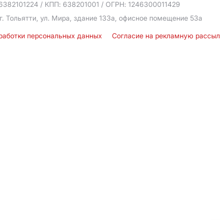
6382101224
/ КПП: 638201001
/ ОГРН: 1246300011429
г. Тольятти, ул. Мира, здание 133а, офисное помещение 53а
бработки персональных данных
Согласие на рекламную рассы