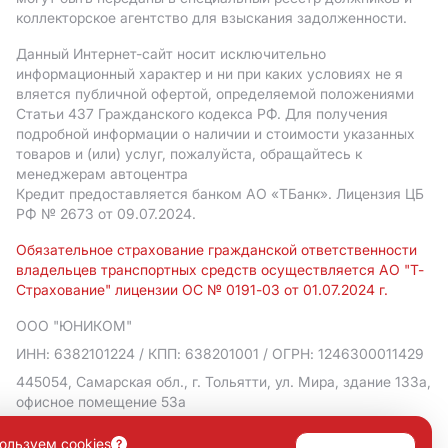
коллекторское агентство для взыскания задолженности.
Данный Интернет-сайт носит исключительно
информационный характер и ни при каких условиях не я
вляется публичной офертой, определяемой положениями
Статьи 437 Гражданского кодекса РФ. Для получения
подробной информации о наличии и стоимости указанных
товаров и (или) услуг, пожалуйста, обращайтесь к
менеджерам автоцентра
Кредит предоставляется банком АO «ТБанк».
Лицензия ЦБ
РФ № 2673 от 09.07.2024.
Обязательное страхование гражданской ответственности
владельцев транспортных средств осуществляется АО "Т-
Страхование" лицензии ОС № 0191-03 от 01.07.2024 г.
ООО "ЮНИКОМ"
ИНН: 6382101224
/ КПП: 638201001
/ ОГРН: 1246300011429
445054, Самарская обл., г. Тольятти, ул. Мира, здание 133а,
офисное помещение 53а
Политика в отношении обработки персональных данных
ользуем cookies