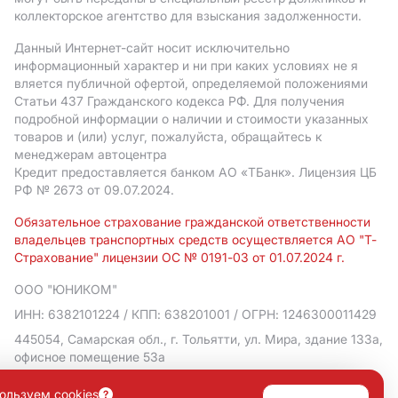
коллекторское агентство для взыскания задолженности.
Данный Интернет-сайт носит исключительно
информационный характер и ни при каких условиях не я
вляется публичной офертой, определяемой положениями
Статьи 437 Гражданского кодекса РФ. Для получения
подробной информации о наличии и стоимости указанных
товаров и (или) услуг, пожалуйста, обращайтесь к
менеджерам автоцентра
Кредит предоставляется банком АO «ТБанк».
Лицензия ЦБ
РФ № 2673 от 09.07.2024.
Обязательное страхование гражданской ответственности
владельцев транспортных средств осуществляется АО "Т-
Страхование" лицензии ОС № 0191-03 от 01.07.2024 г.
ООО "ЮНИКОМ"
ИНН: 6382101224
/ КПП: 638201001
/ ОГРН: 1246300011429
445054, Самарская обл., г. Тольятти, ул. Мира, здание 133а,
офисное помещение 53а
Политика в отношении обработки персональных данных
ользуем cookies