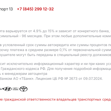
порт 13
+7 (845) 299 12-32
ита варьируется от 4.9%
до 15%
и зависит от конкретного банка
ксимальный - 96 месяцев. При этом любые дополнительные ком
в условленный срок суммы автокредита или суммы процентов по
рочку платежа в среднем размере 0,1% от первоначальной сум
рушителе могут быть переданы в специальный реестр должников
сит исключительно информационный характер и ни при каких ус
Гражданского кодекса РФ. Для получения подробной информации 
ь к менеджерам автоцентра
 банком АO «ТБанк».
Лицензия ЦБ РФ № 2673 от 09.07.2024.
ие гражданской ответственности владельцев транспортных сре