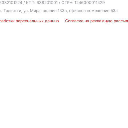
6382101224
/ КПП: 638201001
/ ОГРН: 1246300011429
г. Тольятти, ул. Мира, здание 133а, офисное помещение 53а
бработки персональных данных
Согласие на рекламную рассы