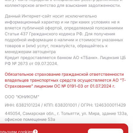
коллекторское агентство для взыскания задолженности.
Данный Интернет-сайт носит исключительно
информационный характер и ни при каких условиях не я
вляется публичной офертой, определяемой положениями
Статьи 437 Гражданского кодекса РФ. Для получения
подробной информации о наличии и стоимости указанных
товаров и (или) услуг, пожалуйста, обращайтесь к
менеджерам автоцентра
Кредит предоставляется банком АO «ТБанк».
Лицензия ЦБ
РФ № 2673 от 09.07.2024.
Обязательное страхование гражданской ответственности
владельцев транспортных средств осуществляется АО "Т-
Страхование" лицензии ОС № 0191-03 от 01.07.2024 г.
ООО "ЮНИКОМ"
ИНН: 6382101224
/ КПП: 638201001
/ ОГРН: 1246300011429
445054, Самарская обл., г. Тольятти, ул. Мира, здание 133а,
офисное помещение 53а
Политика в отношении обработки персональных данных
ользуем cookies