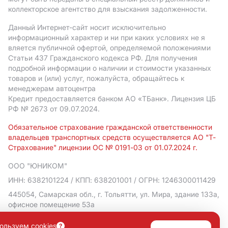
коллекторское агентство для взыскания задолженности.
Данный Интернет-сайт носит исключительно
информационный характер и ни при каких условиях не я
вляется публичной офертой, определяемой положениями
Статьи 437 Гражданского кодекса РФ. Для получения
подробной информации о наличии и стоимости указанных
товаров и (или) услуг, пожалуйста, обращайтесь к
менеджерам автоцентра
Кредит предоставляется банком АO «ТБанк».
Лицензия ЦБ
РФ № 2673 от 09.07.2024.
Обязательное страхование гражданской ответственности
владельцев транспортных средств осуществляется АО "Т-
Страхование" лицензии ОС № 0191-03 от 01.07.2024 г.
ООО "ЮНИКОМ"
ИНН: 6382101224
/ КПП: 638201001
/ ОГРН: 1246300011429
445054, Самарская обл., г. Тольятти, ул. Мира, здание 133а,
офисное помещение 53а
Политика в отношении обработки персональных данных
ользуем cookies