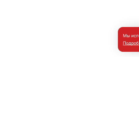
Мы исп
Подроб
мобили
и