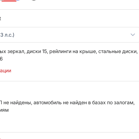
t
3 л.с.)
ых зеркал,
диски 15,
рейлинги на крыше,
стальные диски,
6
тации
 не найдены, автомобиль не найден в базах по залогам,
ниям