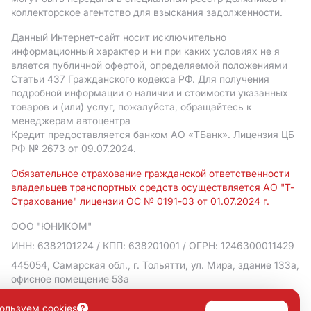
коллекторское агентство для взыскания задолженности.
Данный Интернет-сайт носит исключительно
информационный характер и ни при каких условиях не я
вляется публичной офертой, определяемой положениями
Статьи 437 Гражданского кодекса РФ. Для получения
подробной информации о наличии и стоимости указанных
товаров и (или) услуг, пожалуйста, обращайтесь к
менеджерам автоцентра
Кредит предоставляется банком АO «ТБанк».
Лицензия ЦБ
РФ № 2673 от 09.07.2024.
Обязательное страхование гражданской ответственности
владельцев транспортных средств осуществляется АО "Т-
Страхование" лицензии ОС № 0191-03 от 01.07.2024 г.
ООО "ЮНИКОМ"
ИНН: 6382101224
/ КПП: 638201001
/ ОГРН: 1246300011429
445054, Самарская обл., г. Тольятти, ул. Мира, здание 133а,
офисное помещение 53а
Политика в отношении обработки персональных данных
ользуем cookies