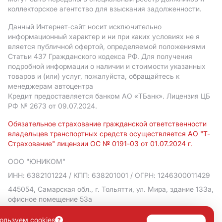
коллекторское агентство для взыскания задолженности.
Данный Интернет-сайт носит исключительно
информационный характер и ни при каких условиях не я
вляется публичной офертой, определяемой положениями
Статьи 437 Гражданского кодекса РФ. Для получения
подробной информации о наличии и стоимости указанных
товаров и (или) услуг, пожалуйста, обращайтесь к
менеджерам автоцентра
Кредит предоставляется банком АO «ТБанк».
Лицензия ЦБ
РФ № 2673 от 09.07.2024.
Обязательное страхование гражданской ответственности
владельцев транспортных средств осуществляется АО "Т-
Страхование" лицензии ОС № 0191-03 от 01.07.2024 г.
ООО "ЮНИКОМ"
ИНН: 6382101224
/ КПП: 638201001
/ ОГРН: 1246300011429
445054, Самарская обл., г. Тольятти, ул. Мира, здание 133а,
офисное помещение 53а
Политика в отношении обработки персональных данных
ользуем cookies