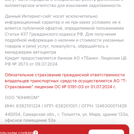
коллекторское агентство для взыскания задолженности.
Данный Интернет-сайт носит исключительно
информационный характер и ни при каких условиях не я
вляется публичной офертой, определяемой положениями
Статьи 437 Гражданского кодекса РФ. Для получения
подробной информации о наличии и стоимости указанных
товаров и (или) услуг, пожалуйста, обращайтесь к
менеджерам автоцентра
Кредит предоставляется банком АO «ТБанк».
Лицензия ЦБ
РФ № 2673 от 09.07.2024.
Обязательное страхование гражданской ответственности
владельцев транспортных средств осуществляется АО "Т-
Страхование" лицензии ОС № 0191-03 от 01.07.2024 г.
ООО "ЮНИКОМ"
ИНН: 6382101224
/ КПП: 638201001
/ ОГРН: 1246300011429
445054, Самарская обл., г. Тольятти, ул. Мира, здание 133а,
офисное помещение 53а
Политика в отношении обработки персональных данных
ользуем cookies