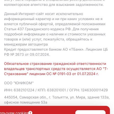
коллекторское агентство для взыскания задолженности.
Данный Интернет-сайт носит исключительно
информационный характер и ни при каких условиях не я
вляется публичной офертой, определяемой положениями
Статьи 437 Гражданского кодекса РФ. Для получения
подробной информации о наличии и стоимости указанных
товаров и (или) услуг, пожалуйста, обращайтесь к
менеджерам автоцентра
Кредит предоставляется банком АO «ТБанк».
Лицензия ЦБ
РФ № 2673 от 09.07.2024.
Обязательное страхование гражданской ответственности
владельцев транспортных средств осуществляется АО "Т-
Страхование" лицензии ОС № 0191-03 от 01.07.2024 г.
ООО "ЮНИКОМ"
ИНН: 6382101224
/ КПП: 638201001
/ ОГРН: 1246300011429
445054, Самарская обл., г. Тольятти, ул. Мира, здание 133а,
офисное помещение 53а
Политика в отношении обработки персональных данных
ользуем cookies