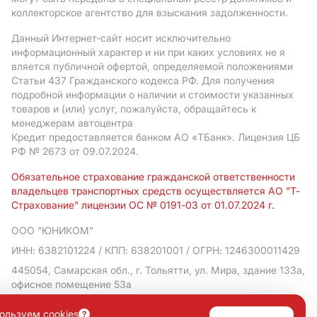
коллекторское агентство для взыскания задолженности.
Данный Интернет-сайт носит исключительно
информационный характер и ни при каких условиях не я
вляется публичной офертой, определяемой положениями
Статьи 437 Гражданского кодекса РФ. Для получения
подробной информации о наличии и стоимости указанных
товаров и (или) услуг, пожалуйста, обращайтесь к
менеджерам автоцентра
Кредит предоставляется банком АO «ТБанк».
Лицензия ЦБ
РФ № 2673 от 09.07.2024.
Обязательное страхование гражданской ответственности
владельцев транспортных средств осуществляется АО "Т-
Страхование" лицензии ОС № 0191-03 от 01.07.2024 г.
ООО "ЮНИКОМ"
ИНН: 6382101224
/ КПП: 638201001
/ ОГРН: 1246300011429
445054, Самарская обл., г. Тольятти, ул. Мира, здание 133а,
офисное помещение 53а
Политика в отношении обработки персональных данных
ользуем cookies