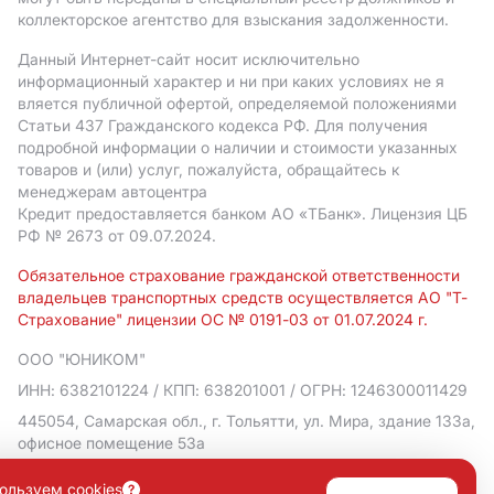
коллекторское агентство для взыскания задолженности.
Данный Интернет-сайт носит исключительно
информационный характер и ни при каких условиях не я
вляется публичной офертой, определяемой положениями
Статьи 437 Гражданского кодекса РФ. Для получения
подробной информации о наличии и стоимости указанных
товаров и (или) услуг, пожалуйста, обращайтесь к
менеджерам автоцентра
Кредит предоставляется банком АO «ТБанк».
Лицензия ЦБ
РФ № 2673 от 09.07.2024.
Обязательное страхование гражданской ответственности
владельцев транспортных средств осуществляется АО "Т-
Страхование" лицензии ОС № 0191-03 от 01.07.2024 г.
ООО "ЮНИКОМ"
ИНН: 6382101224
/ КПП: 638201001
/ ОГРН: 1246300011429
445054, Самарская обл., г. Тольятти, ул. Мира, здание 133а,
офисное помещение 53а
Политика в отношении обработки персональных данных
ользуем cookies