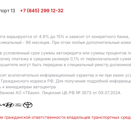
порт 13
+7 (845) 299 12-32
ита варьируется от 4.9%
до 15%
и зависит от конкретного банка
ксимальный - 96 месяцев. При этом любые дополнительные ком
в условленный срок суммы автокредита или суммы процентов по
рочку платежа в среднем размере 0,1% от первоначальной сум
рушителе могут быть переданы в специальный реестр должников
сит исключительно информационный характер и ни при каких ус
Гражданского кодекса РФ. Для получения подробной информации 
ь к менеджерам автоцентра
 банком АO «ТБанк».
Лицензия ЦБ РФ № 2673 от 09.07.2024.
ие гражданской ответственности владельцев транспортных сре