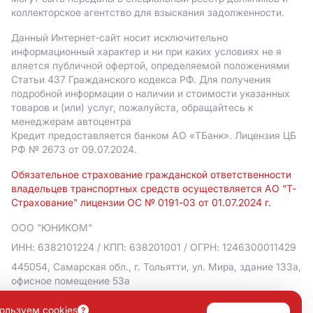
коллекторское агентство для взыскания задолженности.
Данный Интернет-сайт носит исключительно
информационный характер и ни при каких условиях не я
вляется публичной офертой, определяемой положениями
Статьи 437 Гражданского кодекса РФ. Для получения
подробной информации о наличии и стоимости указанных
товаров и (или) услуг, пожалуйста, обращайтесь к
менеджерам автоцентра
Кредит предоставляется банком АO «ТБанк».
Лицензия ЦБ
РФ № 2673 от 09.07.2024.
Обязательное страхование гражданской ответственности
владельцев транспортных средств осуществляется АО "Т-
Страхование" лицензии ОС № 0191-03 от 01.07.2024 г.
ООО "ЮНИКОМ"
ИНН: 6382101224
/ КПП: 638201001
/ ОГРН: 1246300011429
445054, Самарская обл., г. Тольятти, ул. Мира, здание 133а,
офисное помещение 53а
Политика в отношении обработки персональных данных
ользуем cookies