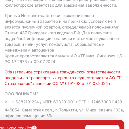
коллекторское агентство для взыскания задолженности.
Данный Интернет-сайт носит исключительно
информационный характер и ни при каких условиях не я
вляется публичной офертой, определяемой положениями
Статьи 437 Гражданского кодекса РФ. Для получения
подробной информации о наличии и стоимости указанных
товаров и (или) услуг, пожалуйста, обращайтесь к
менеджерам автоцентра
Кредит предоставляется банком АO «ТБанк».
Лицензия ЦБ
РФ № 2673 от 09.07.2024.
Обязательное страхование гражданской ответственности
владельцев транспортных средств осуществляется АО "Т-
Страхование" лицензии ОС № 0191-03 от 01.07.2024 г.
ООО "ЮНИКОМ"
ИНН: 6382101224
/ КПП: 638201001
/ ОГРН: 1246300011429
445054, Самарская обл., г. Тольятти, ул. Мира, здание 133а,
офисное помещение 53а
Политика в отношении обработки персональных данных
ользуем cookies