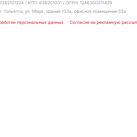
6382101224
/ КПП: 638201001
/ ОГРН: 1246300011429
г. Тольятти, ул. Мира, здание 133а, офисное помещение 53а
бработки персональных данных
Согласие на рекламную рассы