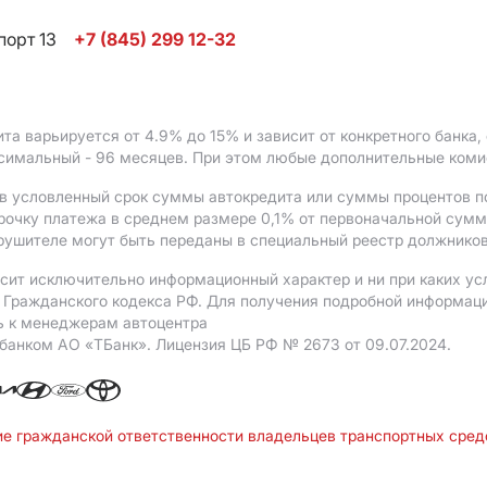
порт 13
+7 (845) 299 12-32
ита варьируется от 4.9%
до 15%
и зависит от конкретного банка
ксимальный - 96 месяцев. При этом любые дополнительные ком
в условленный срок суммы автокредита или суммы процентов по
рочку платежа в среднем размере 0,1% от первоначальной сум
рушителе могут быть переданы в специальный реестр должников
сит исключительно информационный характер и ни при каких ус
Гражданского кодекса РФ. Для получения подробной информации 
ь к менеджерам автоцентра
 банком АO «ТБанк».
Лицензия ЦБ РФ № 2673 от 09.07.2024.
ие гражданской ответственности владельцев транспортных сре