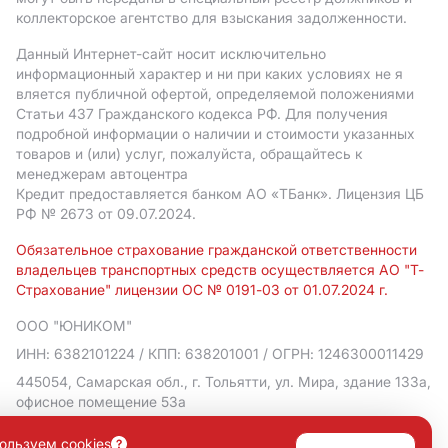
коллекторское агентство для взыскания задолженности.
Данный Интернет-сайт носит исключительно
информационный характер и ни при каких условиях не я
вляется публичной офертой, определяемой положениями
Статьи 437 Гражданского кодекса РФ. Для получения
подробной информации о наличии и стоимости указанных
товаров и (или) услуг, пожалуйста, обращайтесь к
менеджерам автоцентра
Кредит предоставляется банком АO «ТБанк».
Лицензия ЦБ
РФ № 2673 от 09.07.2024.
Обязательное страхование гражданской ответственности
владельцев транспортных средств осуществляется АО "Т-
Страхование" лицензии ОС № 0191-03 от 01.07.2024 г.
ООО "ЮНИКОМ"
ИНН: 6382101224
/ КПП: 638201001
/ ОГРН: 1246300011429
445054, Самарская обл., г. Тольятти, ул. Мира, здание 133а,
офисное помещение 53а
Политика в отношении обработки персональных данных
ользуем cookies