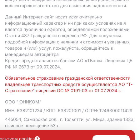
коллекторское агентство для взыскания задолженности.
Данный Интернет-сайт носит исключительно
информационный характер и ни при каких условиях не я
вляется публичной офертой, определяемой положениями
Статьи 437 Гражданского кодекса РФ. Для получения
подробной информации о наличии и стоимости указанных
товаров и (или) услуг, пожалуйста, обращайтесь к
менеджерам автоцентра
Кредит предоставляется банком АO «ТБанк».
Лицензия ЦБ
РФ № 2673 от 09.07.2024.
Обязательное страхование гражданской ответственности
владельцев транспортных средств осуществляется АО "Т-
Страхование" лицензии ОС № 0191-03 от 01.07.2024 г.
ООО "ЮНИКОМ"
ИНН: 6382101224
/ КПП: 638201001
/ ОГРН: 1246300011429
445054, Самарская обл., г. Тольятти, ул. Мира, здание 133а,
офисное помещение 53а
Политика в отношении обработки персональных данных
ользуем cookies