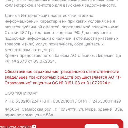
коллекторское агентство для взыскания задолженности.
Данный Интернет-сайт носит исключительно
информационный характер и ни при каких условиях не я
вляется публичной офертой, определяемой положениями
Статьи 437 Гражданского кодекса РФ. Для получения
подробной информации о наличии и стоимости указанных
товаров и (или) услуг, пожалуйста, обращайтесь к
менеджерам автоцентра
Кредит предоставляется банком АO «ТБанк».
Лицензия ЦБ
РФ № 2673 от 09.07.2024.
Обязательное страхование гражданской ответственности
владельцев транспортных средств осуществляется АО "Т-
Страхование" лицензии ОС № 0191-03 от 01.07.2024 г.
ООО "ЮНИКОМ"
ИНН: 6382101224
/ КПП: 638201001
/ ОГРН: 1246300011429
445054, Самарская обл., г. Тольятти, ул. Мира, здание 133а,
офисное помещение 53а
Политика в отношении обработки персональных данных
ользуем cookies