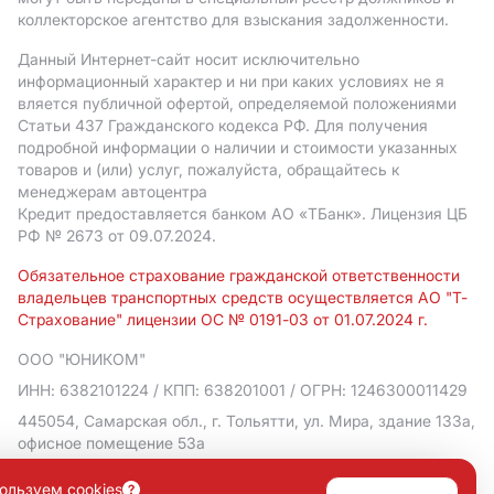
коллекторское агентство для взыскания задолженности.
Данный Интернет-сайт носит исключительно
информационный характер и ни при каких условиях не я
вляется публичной офертой, определяемой положениями
Статьи 437 Гражданского кодекса РФ. Для получения
подробной информации о наличии и стоимости указанных
товаров и (или) услуг, пожалуйста, обращайтесь к
менеджерам автоцентра
Кредит предоставляется банком АO «ТБанк».
Лицензия ЦБ
РФ № 2673 от 09.07.2024.
Обязательное страхование гражданской ответственности
владельцев транспортных средств осуществляется АО "Т-
Страхование" лицензии ОС № 0191-03 от 01.07.2024 г.
ООО "ЮНИКОМ"
ИНН: 6382101224
/ КПП: 638201001
/ ОГРН: 1246300011429
445054, Самарская обл., г. Тольятти, ул. Мира, здание 133а,
офисное помещение 53а
Политика в отношении обработки персональных данных
ользуем cookies